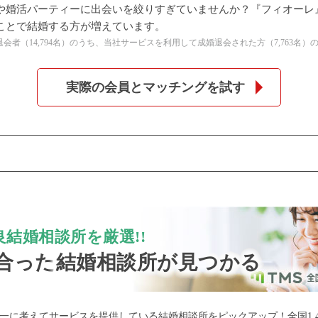
や婚活パーティーに出会いを絞りすぎていませんか？『フィオーレ
ことで結婚する方が増えています。
公式アカウントで最新情報を配信中！
の全退会者（14,794名）のうち、当社サービスを利用して成婚退会された方（7,763名）
実際の会員とマッチングを試す
約1,300店
の中から
結婚相談所を厳選!!
合った
結婚相談所が見つかる
めの優良結婚相談所を
一に考えてサービスを提供している結婚相談所をピックアップ！全国1,4