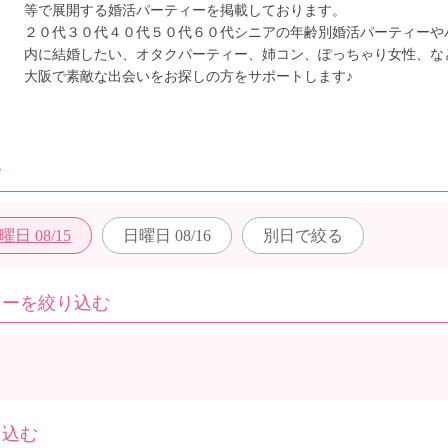
等で展開する婚活パーティーを掲載しております。
２０代３０代４０代５０代６０代シニアの年齢別婚活パーティーや
内に結婚したい、オタクパーティー、姉コン、ぽっちゃり女性、な
大阪で素敵な出会いをお探しの方をサポートします♪
む
曜日
08/15
日曜日
08/16
別日で
絞る
ィーを絞り込む
り込む