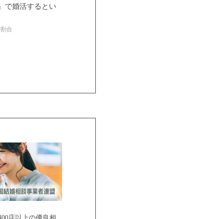
』で婚活するとい
の割合
ご紹介
00店以上の優良相