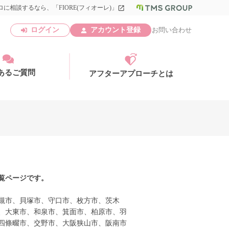
に相談するなら、「FIORE(フィオーレ)」
launch
ログイン
アカウント登録
お問い合わせ
あるご質問
アフターアプローチとは
アカウント登録
覧ページです。
槻市、貝塚市、守口市、枚方市、茨木
、大東市、和泉市、箕面市、柏原市、羽
四條畷市、交野市、大阪狭山市、阪南市