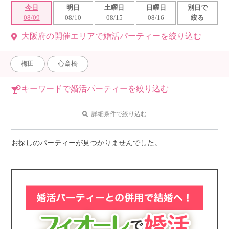
今日
明日
土曜日
日曜日
別日で
利用規約
08/09
08/10
08/15
08/16
絞る
大阪府の開催エリアで婚活パーティーを絞り込む
launch
個人情報保護方針
launch
子どもの安全基準に関するポリシー
梅田
心斎橋
launch
運営会社
キーワードで婚活パーティーを絞り込む
詳細条件で絞り込む
公式アカウントで最新情報を配信中！
お探しのパーティーが見つかりませんでした。
PR
約1,300店
の中から
おすすめの優良結婚相談所をご紹介