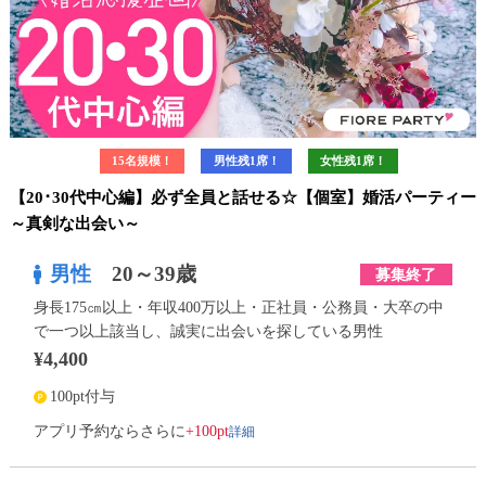
15名規模！
男性残1席！
女性残1席！
【20･30代中心編】必ず全員と話せる☆【個室】婚活パーティー
～真剣な出会い～
男性
20～39歳
募集終了
身長175㎝以上・年収400万以上・正社員・公務員・大卒の中
で一つ以上該当し、誠実に出会いを探している男性
¥4,400
100pt付与
詳細
アプリ予約ならさらに
+100pt