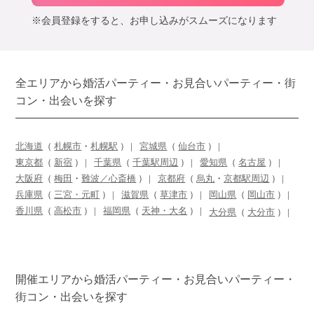
※会員登録をすると、お申し込みがスムーズになります
全エリアから婚活パーティー・お見合いパーティー・街
コン・出会いを探す
北海道
（
札幌市
・
札幌駅
）
宮城県
（
仙台市
）
東京都
（
新宿
）
千葉県
（
千葉駅周辺
）
愛知県
（
名古屋
）
大阪府
（
梅田
・
難波／心斎橋
）
京都府
（
烏丸
・
京都駅周辺
）
兵庫県
（
三宮・元町
）
滋賀県
（
草津市
）
岡山県
（
岡山市
）
香川県
（
高松市
）
福岡県
（
天神・大名
）
大分県
（
大分市
）
開催エリアから婚活パーティー・お見合いパーティー・
街コン・出会いを探す