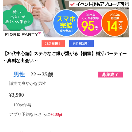
23名規模！
男性残2席！
【20代中心編】ステキなご縁が繋がる【個室】婚活パーティー
～真剣な出会い～
男性
22～35歳
募集終了
誠実で爽やかな男性
¥3,900
100pt付与
アプリ予約ならさらに
+100pt
詳細