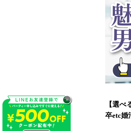
×
【選べ
卒et