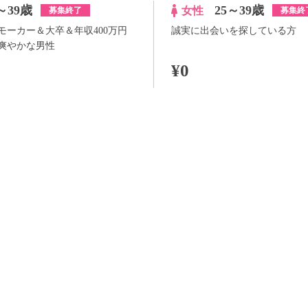
～39歳
25～39歳
女性
募集終了
募集終
モーカー＆大卒＆年収400万円
誠実に出会いを探している方
爽やかな男性
¥0
100pt付与
詳
アプリ予約ならさらに
+100pt
詳細
らさらに
+100pt
価格はWEB割価格です。電話予約の場合は、表示価格より1,000円の追加料金が発生
※予約人数は随時変動するため、予約状況等のご質問にはお答えしかねます。
当日の流れ