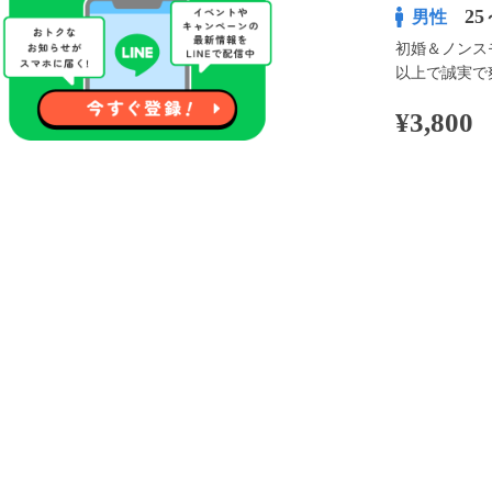
25
男性
初婚＆ノンス
以上で誠実で
¥3,800
100pt付与
アプリ予約な
※表示
開催内容