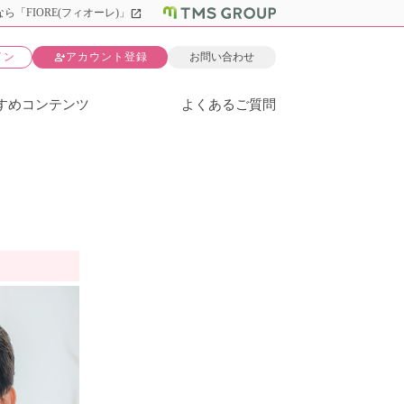
open_in_new
ら「FIORE(フィオーレ)」
person_add
イン
アカウント登録
お問い合わせ
すめコンテンツ
よくあるご質問