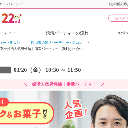
オーレパーティー
結婚相談所な
login
ログ
ーティー
婚活パーティーの流れ
おす
ティー・街コン
岡山市の婚活パーティー・街コン
卒etc婚活人気男性編】個室パーティー～真剣な出会い～
03/20（金） 10:30 ～ 11:50
＼ 婚活人気男性編！婚活パーティー ／