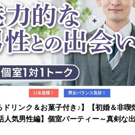
12名規模！
男女バランス良好！
るドリンク＆お菓子付き♪】【初婚＆非喫
c婚活人気男性編】個室パーティー～真剣な