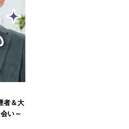
煙者＆大
出会い～