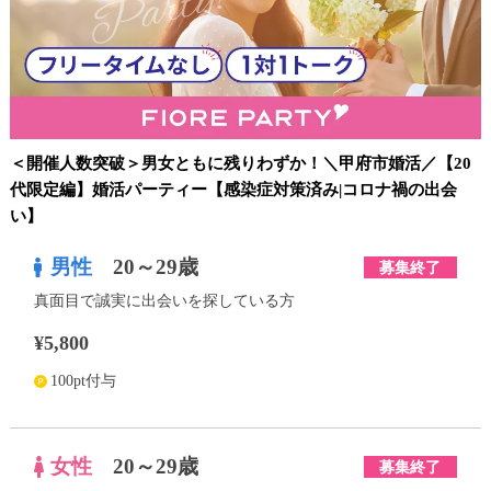
＜開催人数突破＞男女ともに残りわずか！＼甲府市婚活／【20
代限定編】婚活パーティー【感染症対策済み|コロナ禍の出会
い】
男性
20～29歳
募集終了
真面目で誠実に出会いを探している方
¥5,800
100pt付与
女性
20～29歳
募集終了