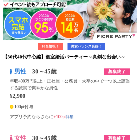
10名規模！
男女バランス良好！
【30代40代中心編】個室婚活パーティー～真剣な出会い～
男性
30～45歳
募集終了
年収400万円以上・正社員・公務員・大卒の中で一つ以上該当
する誠実で爽やかな男性
¥2,900
100pt付与
詳細
アプリ予約ならさらに
+100pt
女性
30～45歳
募集終了