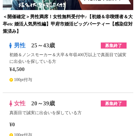
＜開催確定＞男性満席！女性無料受付中♪【初婚＆非喫煙者＆大
卒etc 婚活人気男性編】甲府市婚活ビッグパーティー【感染症対
策済み】
男性
25～43歳
募集終了
初婚＆ノンスモーカー＆大卒＆年収400万以上で真面目で誠実
に出会いを探している方
¥4,500
100pt付与
女性
20～39歳
募集終了
真面目で誠実に出会いを探している方
¥0
100pt付与