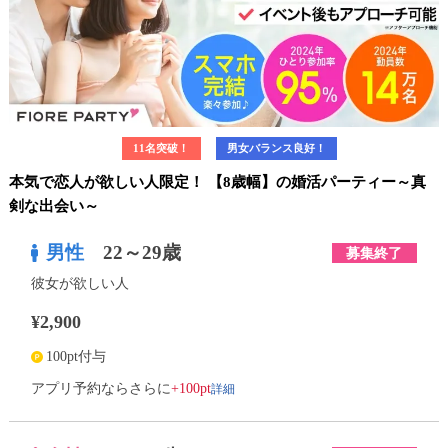
11名突破！
男女バランス良好！
本気で恋人が欲しい人限定！ 【8歳幅】の婚活パーティー～真
剣な出会い～
男性
22～29歳
募集終了
彼女が欲しい人
¥2,900
100pt付与
詳細
アプリ予約ならさらに
+100pt