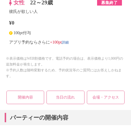
女性
22～29歳
募集終了
彼氏が欲しい人
¥0
100pt付与
詳細
アプリ予約ならさらに
+100pt
※表示価格はWEB割価格です。電話予約の場合は、表示価格より1,000円の
追加料金が発生します。
※予約人数は随時変動するため、予約状況等のご質問にはお答えしかねま
す。
開催内容
当日の流れ
会場・アクセス
パーティーの開催内容