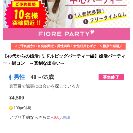
＜ご予約総勢10名突破間近＞男性満席！女性残席わずか！＼橿原市婚活／
【40代からの婚活♪ミドルビッグパーティー編】婚活パーティ
ー・街コン ～真剣な出会い～
男性
40～65歳
募集終了
真面目で誠実に出会いを探している方
¥4,500
100pt付与
詳細
アプリ予約ならさらに
+100pt