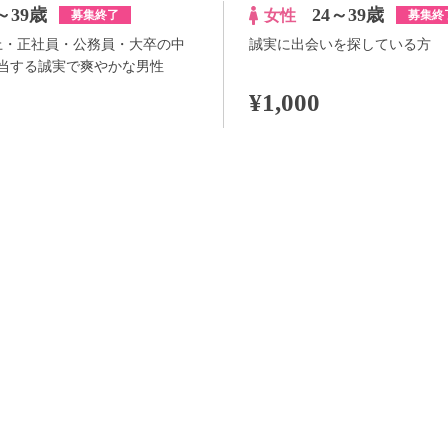
～39歳
24～39歳
女性
募集終了
募集終
以上・正社員・公務員・大卒の中
誠実に出会いを探している方
当する誠実で爽やかな男性
¥1,000
100pt付与
詳
アプリ予約ならさらに
+100pt
詳細
らさらに
+100pt
価格はWEB割価格です。電話予約の場合は、表示価格より1,000円の追加料金が発生
※予約人数は随時変動するため、予約状況等のご質問にはお答えしかねます。
当日の流れ