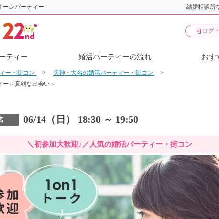
オーレパーティー
結婚相談所な
login
ログ
ーティー
婚活パーティーの流れ
おす
ティー・街コン
天神・大名の婚活パーティー・街コン
ティー～真剣な出会い～
06/14（日） 18:30 ～ 19:50
名
＼初参加大歓迎♪／人気の婚活パーティー・街コン