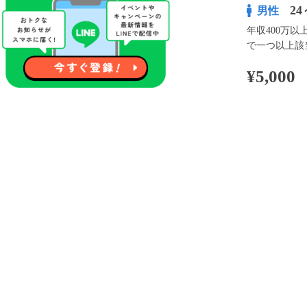
24
男性
年収400万
で一つ以上該
¥5,000
100pt付与
アプリ予約な
※表示
開催内容