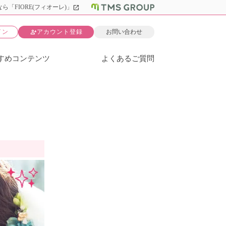
open_in_new
ら「FIORE(フィオーレ)」
person_add
イン
アカウント登録
お問い合わせ
すめコンテンツ
よくあるご質問