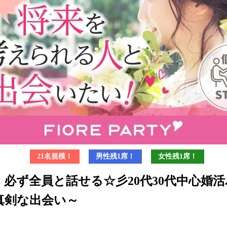
21名規模！
男性残1席！
女性残1席！
】必ず全員と話せる☆彡20代30代中心婚
真剣な出会い～