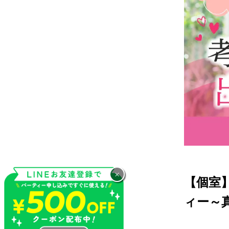
×
【個室
ィー～