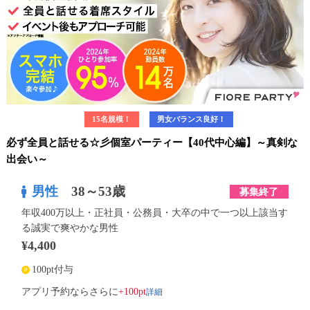
15名規模！
男女バランス良好！
必ず全員と話せる☆彡個室パーティー【40代中心編】～真剣な
出会い～
男性
38～53歳
募集終了
年収400万以上・正社員・公務員・大卒の中で一つ以上該当す
る誠実で爽やかな男性
¥4,400
100pt付与
詳細
アプリ予約ならさらに
+100pt