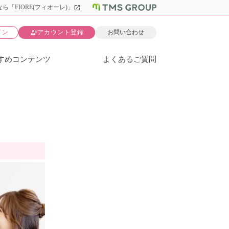
open_in_new
ら「FIORE(フィオーレ)」
person_add
イン
アカウント登録
お問い合わせ
すめコンテンツ
よくあるご質問