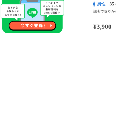
35
男性
誠実で爽やか
¥3,900
100pt付与
アプリ予約な
※表示
開催内容