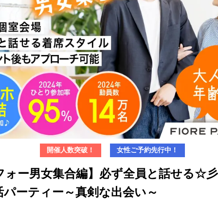
開催人数突破！
女性ご予約先行中！
フォー男女集合編】必ず全員と話せる☆彡
活パーティー～真剣な出会い～