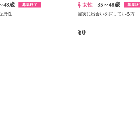
～48歳
35～48歳
女性
募集終了
募集終
な男性
誠実に出会いを探している方
¥0
100pt付与
詳細
詳
らさらに
+100pt
アプリ予約ならさらに
+100pt
価格はWEB割価格です。電話予約の場合は、表示価格より1,000円の追加料金が発生
※予約人数は随時変動するため、予約状況等のご質問にはお答えしかねます。
当日の流れ