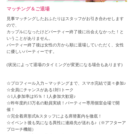
マッチング＆ご退場
見事マッチングしたおふたりはスタッフがお引き合わせします
ので、
カップルになったけどパーティー終了後に出会えなかった！と
いうことがありません。
パーティー終了後は女性の方から順に退場していただく、女性
に優しいパーティーです。
(状況によって退場のタイミングが変更になる場合もあります)
☆プロフィール入力～マッチングまで、スマホ完結で楽々参加♪
☆全員にチャンスがある1対1トーク
☆1人参加率は95％！1人参加大歓迎♪
☆昨年度約13万名の動員実績！パーティー専用個室会場で開
催！
☆完全着席形式&スタッフによる席替案内を徹底！
☆イベント後も気になる異性に連絡先が送れる♪（※アフターア
プローチ機能）