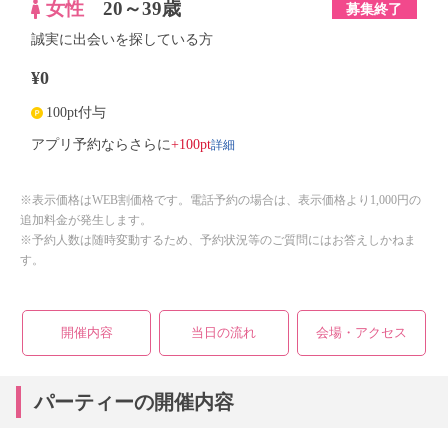
女性
20～39歳
募集終了
誠実に出会いを探している方
¥0
100pt付与
詳細
アプリ予約ならさらに
+100pt
※表示価格はWEB割価格です。電話予約の場合は、表示価格より1,000円の
追加料金が発生します。
※予約人数は随時変動するため、予約状況等のご質問にはお答えしかねま
す。
開催内容
当日の流れ
会場・アクセス
パーティーの開催内容