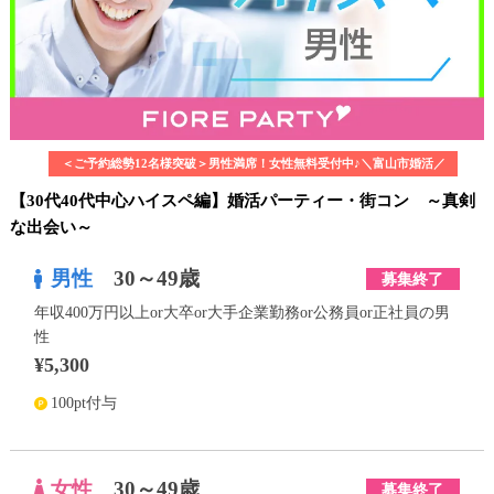
＜ご予約総勢12名様突破＞男性満席！女性無料受付中♪＼富山市婚活／
【30代40代中心ハイスペ編】婚活パーティー・街コン ～真剣
な出会い～
男性
30～49歳
募集終了
年収400万円以上or大卒or大手企業勤務or公務員or正社員の男
性
¥5,300
100pt付与
女性
30～49歳
募集終了