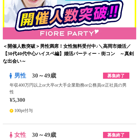
＜開催人数突破＞男性満席！女性無料受付中♪＼高岡市婚活／
【30代40代中心ハイスペ編】婚活パーティー・街コン ～真剣
な出会い～
男性
30～49歳
募集終了
年収400万円以上or大卒or大手企業勤務or公務員or正社員の男
性
¥5,300
100pt付与
女性
30～49歳
募集終了