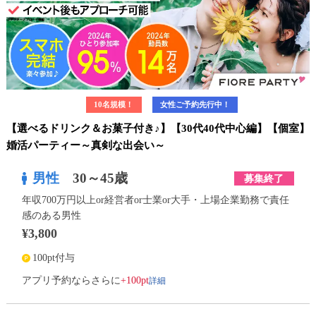
10名規模！
女性ご予約先行中！
【選べるドリンク＆お菓子付き♪】【30代40代中心編】【個室】
婚活パーティー～真剣な出会い～
男性
30～45歳
募集終了
年収700万円以上or経営者or士業or大手・上場企業勤務で責任
感のある男性
¥3,800
100pt付与
詳細
アプリ予約ならさらに
+100pt