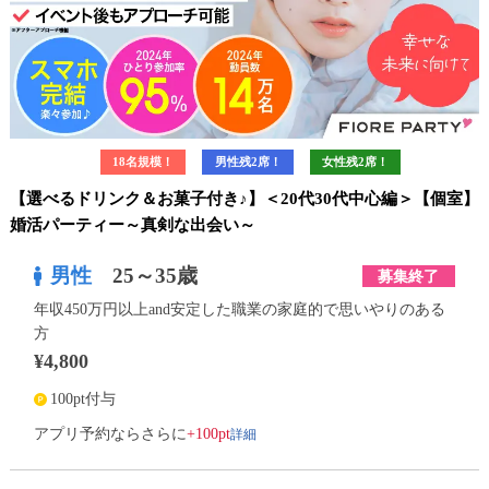
18名規模！
男性残2席！
女性残2席！
【選べるドリンク＆お菓子付き♪】＜20代30代中心編＞【個室】
婚活パーティー～真剣な出会い～
男性
25～35歳
募集終了
年収450万円以上and安定した職業の家庭的で思いやりのある
方
¥4,800
100pt付与
詳細
アプリ予約ならさらに
+100pt