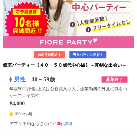
10名突破間近！
男女バランス良好！
個室パーティー【４０・５０歳代中心編】～真剣な出会い～
男性
40～59歳
募集終了
年収500万円以上又は公務員又は大手企業勤務の外見に気をつ
かっている男性
¥4,000
100pt付与
詳細
アプリ予約ならさらに
+100pt