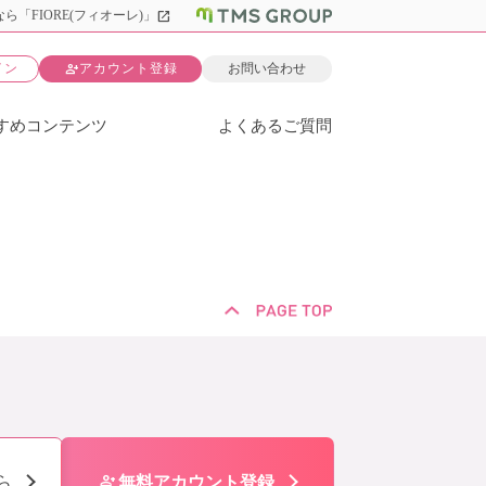
open_in_new
ら「FIORE(フィオーレ)」
person_add
イン
アカウント登録
お問い合わせ
すめコンテンツ
よくあるご質問
person_add
ら
無料アカウント登録