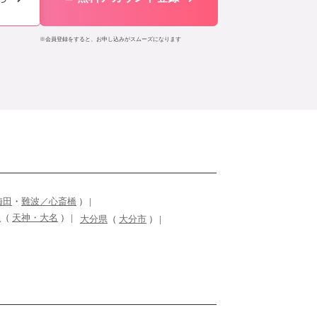
※会員登録をすると、お申し込みがスムーズになります
梅田
・
難波／心斎橋
）
県
（
天神・大名
）
大分県
（
大分市
）