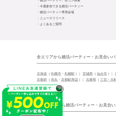
婚活パーティー、街コン検索
今週参加できる婚活パーティー
婚活パーティー専用会場
ニュースリリース
よくあるご質問
全エリアから婚活パーティー・お見合いパ
北海道
（
札幌市
・
札幌駅
）
宮城県
（
仙台市
）
京都府
（
烏丸
・
京都駅周辺
）
兵庫県
（
三宮・元
×
開催エリアから婚活パーティー・お見合い