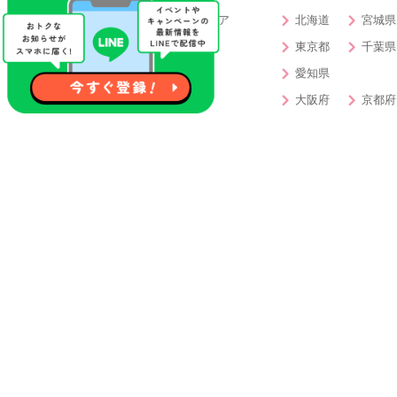
北海道・東北エリア
北海道
宮城県
関東エリア
東京都
千葉県
東海エリア
愛知県
関西エリア
大阪府
京都府
中・四国エリア
岡山県
香川県
九州エリア
福岡県
大分県
特徴から婚活パーティー・お見合いパーテ
開催確定
女性先行中
40代対象