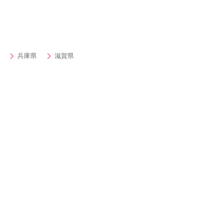
兵庫県
滋賀県
ィー・街コン・出会いを探す
女子無料or500円以内
男性
20代対象
30
50代対象
ハイ