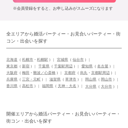
※会員登録をすると、お申し込みがスムーズになります
全エリアから婚活パーティー・お見合いパーティー・街
コン・出会いを探す
北海道
（
札幌市
・
札幌駅
）
宮城県
（
仙台市
）
東京都
（
新宿
）
千葉県
（
千葉駅周辺
）
愛知県
（
名古屋
）
大阪府
（
梅田
・
難波／心斎橋
）
京都府
（
烏丸
・
京都駅周辺
）
兵庫県
（
三宮・元町
）
滋賀県
（
草津市
）
岡山県
（
岡山市
）
香川県
（
高松市
）
福岡県
（
天神・大名
）
大分県
（
大分市
）
開催エリアから婚活パーティー・お見合いパーティー・
街コン・出会いを探す