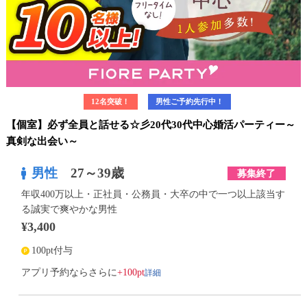
12名突破！
男性ご予約先行中！
【個室】必ず全員と話せる☆彡20代30代中心婚活パーティー～
真剣な出会い～
男性
27～39歳
募集終了
年収400万以上・正社員・公務員・大卒の中で一つ以上該当す
る誠実で爽やかな男性
¥3,400
100pt付与
詳細
アプリ予約ならさらに
+100pt