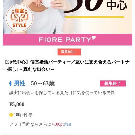
満員御礼！
【50代中心】個室婚活パーティー／互いに支え合えるパートナ
ー探し♪～真剣な出会い～
男性
50～63歳
募集終了
誠実に出会いを探している見た目に気を使っている男性
¥5,800
100pt付与
詳細
アプリ予約ならさらに
+100pt