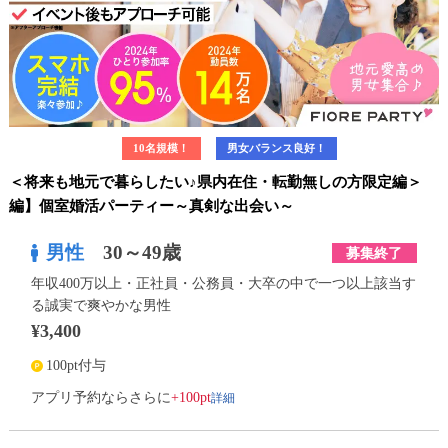
10名規模！
男女バランス良好！
＜将来も地元で暮らしたい♪県内在住・転勤無しの方限定編＞
編】個室婚活パーティー～真剣な出会い～
男性
30～49歳
募集終了
年収400万以上・正社員・公務員・大卒の中で一つ以上該当す
る誠実で爽やかな男性
¥3,400
100pt付与
詳細
アプリ予約ならさらに
+100pt