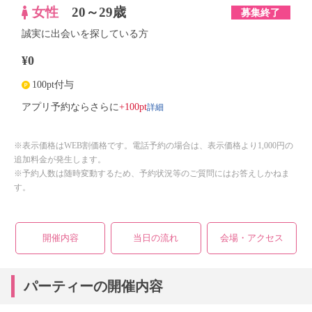
女性
20～29歳
募集終了
誠実に出会いを探している方
¥0
100pt付与
詳細
アプリ予約ならさらに
+100pt
※表示価格はWEB割価格です。電話予約の場合は、表示価格より1,000円の
追加料金が発生します。
※予約人数は随時変動するため、予約状況等のご質問にはお答えしかねま
す。
開催内容
当日の流れ
会場・アクセス
パーティーの開催内容