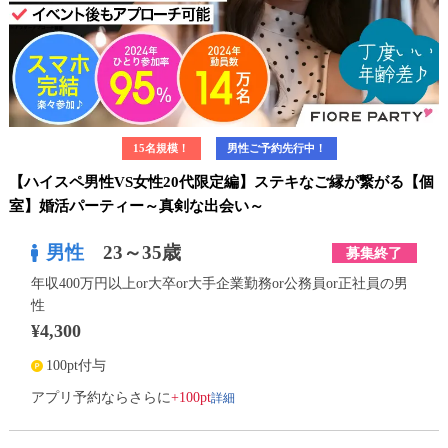
15名規模！
男性ご予約先行中！
【ハイスペ男性VS女性20代限定編】ステキなご縁が繋がる【個
室】婚活パーティー～真剣な出会い～
男性
23～35歳
募集終了
年収400万円以上or大卒or大手企業勤務or公務員or正社員の男
性
¥4,300
100pt付与
詳細
アプリ予約ならさらに
+100pt