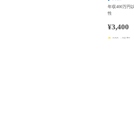
年収400万円
性
¥3,400
100pt付与
アプリ予約な
※表示
開催内容