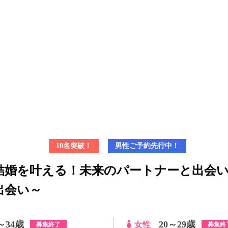
10名突破！
男性ご予約先行中！
結婚を叶える！未来のパートナーと出会
出会い～
～34歳
20～29歳
女性
募集終了
募集終