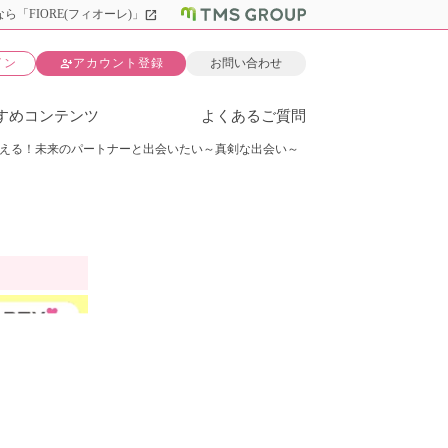
open_in_new
ら「FIORE(フィオーレ)」
person_add
イン
アカウント登録
お問い合わせ
すめコンテンツ
よくあるご質問
える！未来のパートナーと出会いたい～真剣な出会い～