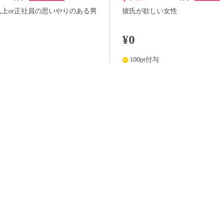
以上or正社員の思いやりのある男
彼氏が欲しい女性
¥0
100pt付与
詳
アプリ予約ならさらに
+100pt
詳細
らさらに
+100pt
価格はWEB割価格です。電話予約の場合は、表示価格より1,000円の追加料金が発生
※予約人数は随時変動するため、予約状況等のご質問にはお答えしかねます。
当日の流れ