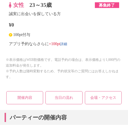
女性
23～35歳
募集終了
誠実に出会いを探している方
¥0
100pt付与
詳細
アプリ予約ならさらに
+100pt
※表示価格はWEB割価格です。電話予約の場合は、表示価格より1,000円の
追加料金が発生します。
※予約人数は随時変動するため、予約状況等のご質問にはお答えしかねま
す。
開催内容
当日の流れ
会場・アクセス
パーティーの開催内容