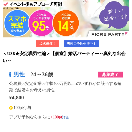
12名規模！
男性ご予約先行中！
＜U36★安定職男性編＞【個室】婚活パーティー～真剣な出会
い～
男性
24～36歳
募集終了
公務員or安定企業or年収400万円以上のいずれかに該当する短
期で結婚をお考えの男性
¥4,800
100pt付与
詳細
アプリ予約ならさらに
+100pt