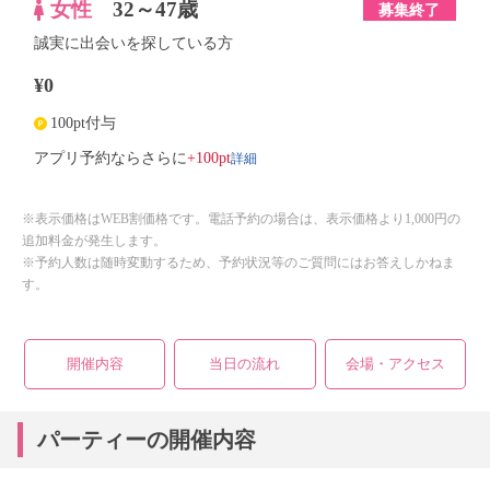
女性
32～47歳
募集終了
誠実に出会いを探している方
¥0
100pt付与
詳細
アプリ予約ならさらに
+100pt
※表示価格はWEB割価格です。電話予約の場合は、表示価格より1,000円の
追加料金が発生します。
※予約人数は随時変動するため、予約状況等のご質問にはお答えしかねま
す。
開催内容
当日の流れ
会場・アクセス
パーティーの開催内容