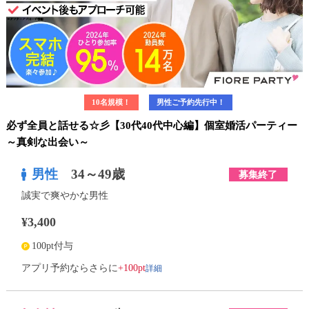
10名規模！
男性ご予約先行中！
必ず全員と話せる☆彡【30代40代中心編】個室婚活パーティー
～真剣な出会い～
男性
34～49歳
募集終了
誠実で爽やかな男性
¥3,400
100pt付与
詳細
アプリ予約ならさらに
+100pt