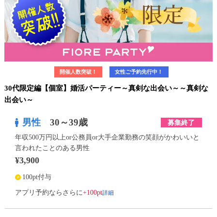
開催人数突破！
女性ご予約先行中！
30代限定編【個室】婚活パーティー～真剣な出会い～～真剣な
出会い～
男性
30～39歳
募集終了
年収500万円以上or公務員or大手企業勤務の笑顔がかわいいと
言われたことのある男性
¥3,900
100pt付与
詳細
アプリ予約ならさらに
+100pt