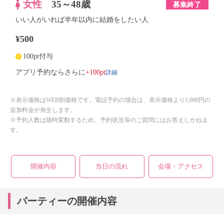
女性
35～48歳
募集終了
いい人がいれば半年以内に結婚をしたい人
¥500
100pt付与
詳細
アプリ予約ならさらに
+100pt
※表示価格はWEB割価格です。電話予約の場合は、表示価格より1,000円の
追加料金が発生します。
※予約人数は随時変動するため、予約状況等のご質問にはお答えしかねま
す。
開催内容
当日の流れ
会場・アクセス
パーティーの開催内容