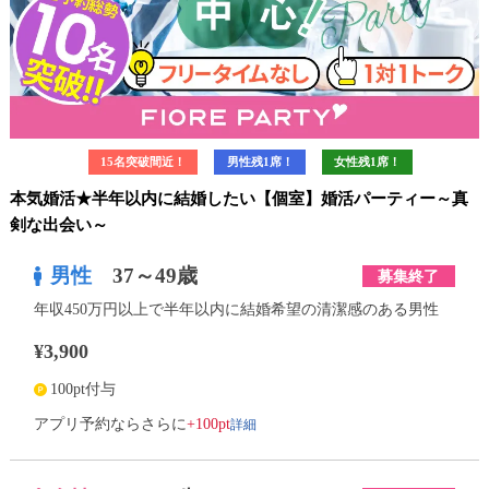
15名突破間近！
男性残1席！
女性残1席！
本気婚活★半年以内に結婚したい【個室】婚活パーティー～真
剣な出会い～
男性
37～49歳
募集終了
年収450万円以上で半年以内に結婚希望の清潔感のある男性
¥3,900
100pt付与
詳細
アプリ予約ならさらに
+100pt