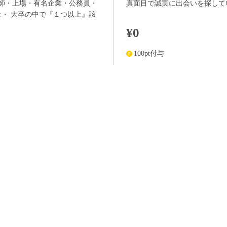
師・上場・有名企業・公務員・
真面目で誠実に出会いを探して
以上・ 大卒の中で『１つ以上』該
¥0
100pt付与
価格はWEB割価格です。電話予約の場合は、表示価格より1,000円の追加料金が発生
※予約人数は随時変動するため、予約状況等のご質問にはお答えしかねます。
当日の流れ