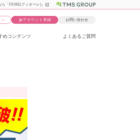
open_in_new
ら「FIORE(フィオーレ)」
person_add
イン
アカウント登録
お問い合わせ
すめコンテンツ
よくあるご質問