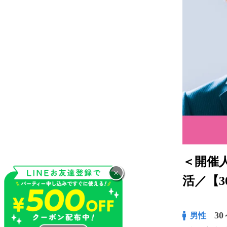
＜開催
×
活／【
30
男性