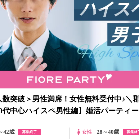
人数突破＞男性満席！女性無料受付中♪＼
30代中心ハイスペ男性編】婚活パーティー
～42歳
28～40歳
女性
募集終了
募集終