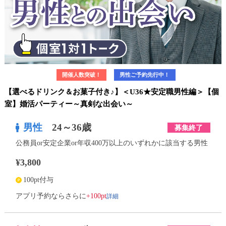
開催人数突破！
男性ご予約先行中！
【選べるドリンク＆お菓子付き♪】＜U36★安定職男性編＞【個
室】婚活パーティー～真剣な出会い～
男性
24～36歳
募集終了
公務員or安定企業or年収400万以上のいずれかに該当する男性
¥3,800
100pt付与
詳細
アプリ予約ならさらに
+100pt