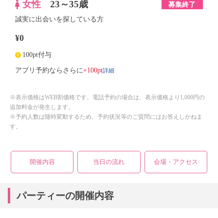
女性
23～35歳
募集終了
誠実に出会いを探している方
¥0
100pt付与
詳細
アプリ予約ならさらに
+100pt
※表示価格はWEB割価格です。電話予約の場合は、表示価格より1,000円の
追加料金が発生します。
※予約人数は随時変動するため、予約状況等のご質問にはお答えしかねま
す。
開催内容
当日の流れ
会場・アクセス
パーティーの開催内容