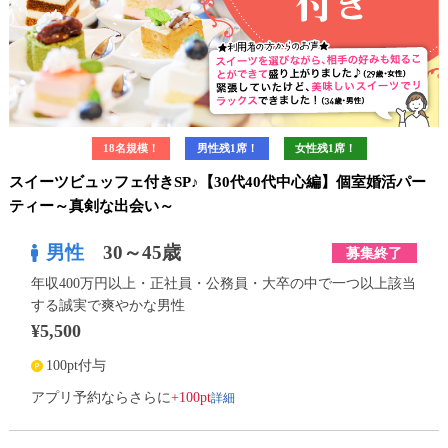
18名規模！
男性残1席！
女性残1席！
スイーツビュッフェ付きSP♪【30代40代中心編】個室婚活パー
ティー～真剣な出会い～
男性
30～45歳
募集終了
年収400万円以上・正社員・公務員・大卒の中で一つ以上該当
する誠実で爽やかな男性
¥5,500
100pt付与
詳細
アプリ予約ならさらに
+100pt