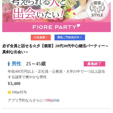
10名規模！
男性ご予約先行中！
必ず全員と話せる☆彡【個室】20代30代中心婚活パーティー～
真剣な出会い～
男性
25～45歳
募集終了
年収400万円以上・正社員・公務員・大卒の中で一つ以上該当
する誠実で爽やかな男性
¥3,400
100pt付与
詳細
アプリ予約ならさらに
+100pt