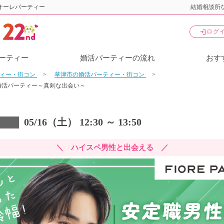
オーレパーティー
結婚相談所な
login
ログ
ーティー
婚活パーティーの流れ
おす
ティー・街コン
草津市の婚活パーティー・街コン
婚活パーティー～真剣な出会い～
05/16（土） 12:30 ～ 13:50
＼ ハイスペ男性と出会える ／