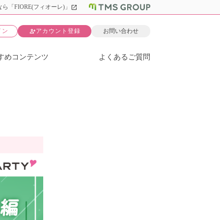
open_in_new
ら「FIORE(フィオーレ)」
person_add
イン
アカウント登録
お問い合わせ
すめコンテンツ
よくあるご質問