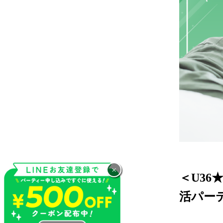
×
＜U3
活パー