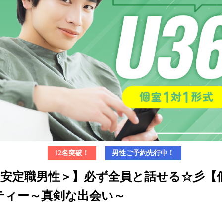
12名突破！
男性ご予約先行中！
6★安定職男性＞】必ず全員と話せる☆彡【
ティー～真剣な出会い～