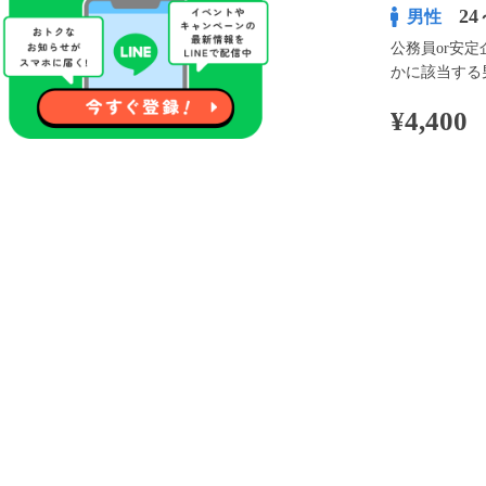
24
男性
公務員or安定
かに該当する
¥4,400
100pt付与
アプリ予約な
※表示
開催内容