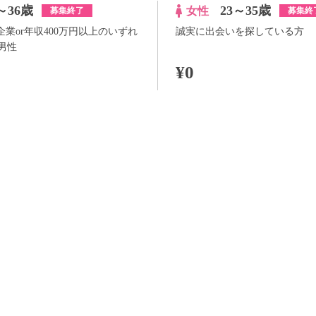
～36歳
23～35歳
女性
募集終了
募集終
企業or年収400万円以上のいずれ
誠実に出会いを探している方
男性
¥0
100pt付与
詳
アプリ予約ならさらに
+100pt
詳細
らさらに
+100pt
価格はWEB割価格です。電話予約の場合は、表示価格より1,000円の追加料金が発生
※予約人数は随時変動するため、予約状況等のご質問にはお答えしかねます。
当日の流れ