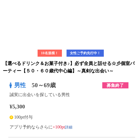
10名規模！
女性ご予約先行中！
【選べるドリンク＆お菓子付き♪】必ず全員と話せる☆彡個室パ
ーティー【５０・６０歳代中心編】～真剣な出会い～
男性
50～69歳
募集終了
誠実に出会いを探している男性
¥5,300
100pt付与
詳細
アプリ予約ならさらに
+100pt