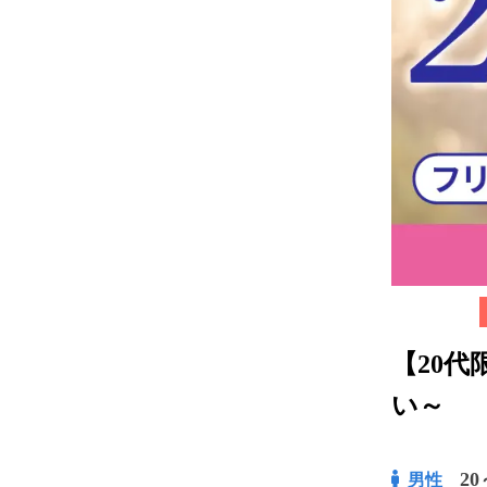
【20
い～
20
男性