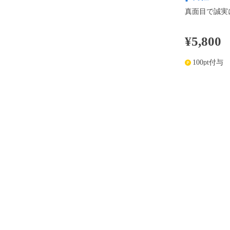
真面目で誠実
¥5,800
100pt付与
※表示
開催内容