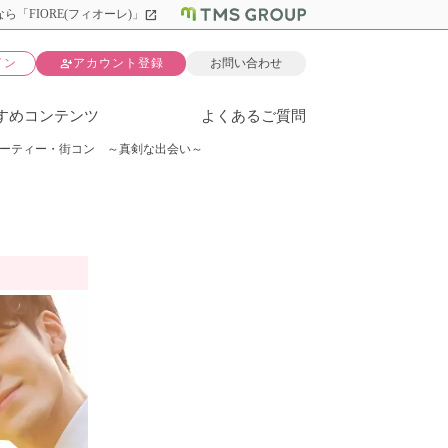
open_in_new
ら「FIORE(フィオーレ)」
person_add
イン
アカウント登録
お問い合わせ
すめコンテンツ
よくあるご質問
パーティー・街コン ～真剣な出会い～