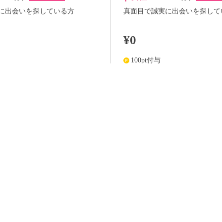
に出会いを探している方
真面目で誠実に出会いを探して
¥0
100pt付与
価格はWEB割価格です。電話予約の場合は、表示価格より1,000円の追加料金が発生
※予約人数は随時変動するため、予約状況等のご質問にはお答えしかねます。
当日の流れ