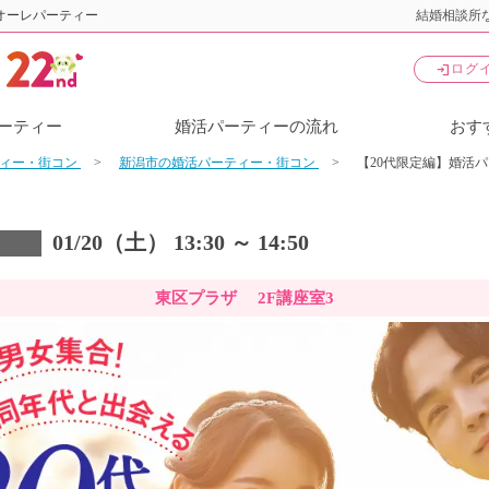
オーレパーティー
結婚相談所な
login
ログ
ーティー
婚活パーティーの流れ
おす
ティー・街コン
新潟市の婚活パーティー・街コン
【20代限定編】婚活
01/20（土） 13:30 ～ 14:50
東区プラザ 2F講座室3