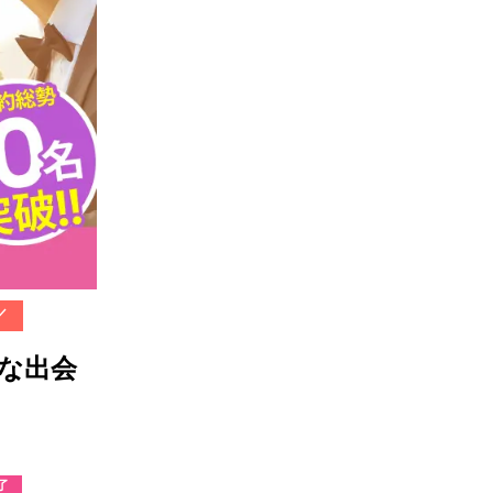
／
剣な出会
了