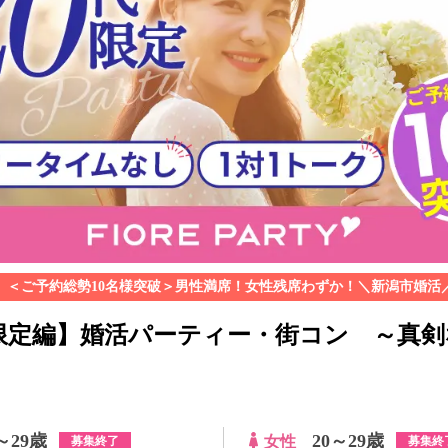
＜ご予約総勢10名様突破＞男性満席！女性残席わずか！＼新潟市婚活
代限定編】婚活パーティー・街コン ～真
～29歳
20～29歳
女性
募集終了
募集終