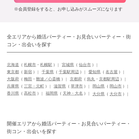
※会員登録をすると、お申し込みがスムーズになります
全エリアから婚活パーティー・お見合いパーティー・街
コン・出会いを探す
北海道
（
札幌市
・
札幌駅
）
宮城県
（
仙台市
）
東京都
（
新宿
）
千葉県
（
千葉駅周辺
）
愛知県
（
名古屋
）
大阪府
（
梅田
・
難波／心斎橋
）
京都府
（
烏丸
・
京都駅周辺
）
兵庫県
（
三宮・元町
）
滋賀県
（
草津市
）
岡山県
（
岡山市
）
香川県
（
高松市
）
福岡県
（
天神・大名
）
大分県
（
大分市
）
開催エリアから婚活パーティー・お見合いパーティー・
街コン・出会いを探す