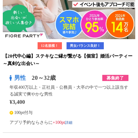
12名規模！
男女バランス良好！
【20代中心編】ステキなご縁が繋がる【個室】婚活パーティー
～真剣な出会い～
男性
20～32歳
募集終了
年収400万以上・正社員・公務員・大卒の中で一つ以上該当す
る誠実で爽やかな男性
¥3,400
100pt付与
詳細
アプリ予約ならさらに
+100pt