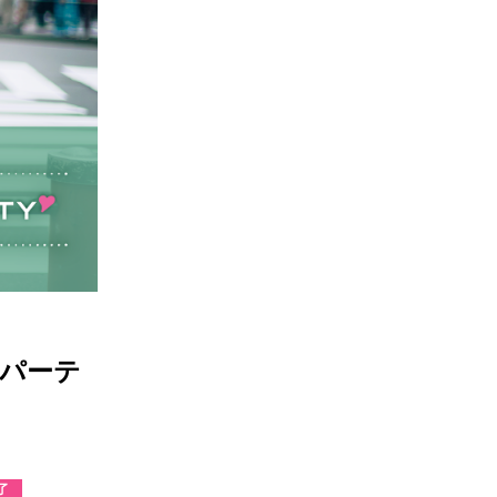
パーテ
了