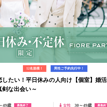
12名規模！
男性ご予約先行中！
恋したい！平日休みの人向け【個室】婚活
真剣な出会い～
～49歳
30～49歳
女性
募集終了
募集終