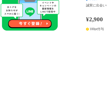
誠実に出会い
¥2,900
100pt付与
アプリ予約な
※表示
開催内容