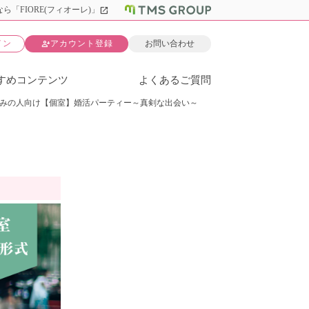
open_in_new
ら「FIORE(フィオーレ)」
person_add
イン
アカウント登録
お問い合わせ
すめコンテンツ
よくあるご質問
みの人向け【個室】婚活パーティー～真剣な出会い～