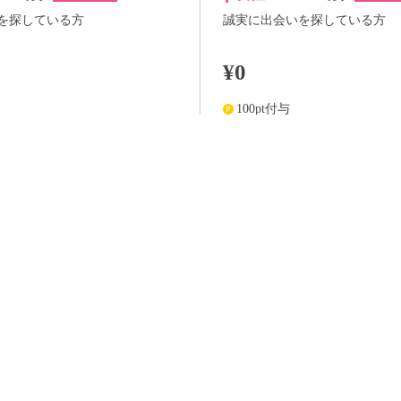
を探している方
誠実に出会いを探している方
¥0
100pt付与
詳細
詳
らさらに
+100pt
アプリ予約ならさらに
+100pt
価格はWEB割価格です。電話予約の場合は、表示価格より1,000円の追加料金が発生
※予約人数は随時変動するため、予約状況等のご質問にはお答えしかねます。
当日の流れ