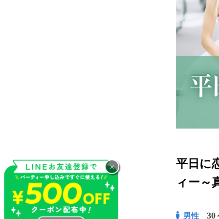
平日に
×
ィー～
30
男性