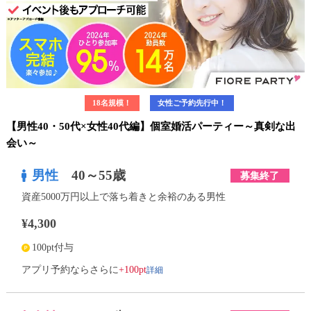
18名規模！
女性ご予約先行中！
【男性40・50代×女性40代編】個室婚活パーティー～真剣な出
会い～
男性
40～55歳
募集終了
資産5000万円以上で落ち着きと余裕のある男性
¥4,300
100pt付与
詳細
アプリ予約ならさらに
+100pt