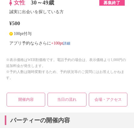
女性
30～49歳
募集終了
誠実に出会いを探している方
¥500
100pt付与
詳細
アプリ予約ならさらに
+100pt
※表示価格はWEB割価格です。電話予約の場合は、表示価格より1,000円の
追加料金が発生します。
※予約人数は随時変動するため、予約状況等のご質問にはお答えしかねま
す。
開催内容
当日の流れ
会場・アクセス
パーティーの開催内容