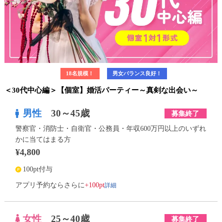
18名規模！
男女バランス良好！
＜30代中心編＞【個室】婚活パーティー～真剣な出会い～
男性
30～45歳
募集終了
警察官・消防士・自衛官・公務員・年収600万円以上のいずれ
かに当てはまる方
¥4,800
100pt付与
詳細
アプリ予約ならさらに
+100pt
女性
25～40歳
募集終了