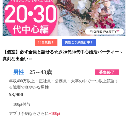
18名規模！
男性ご予約先行中！
【個室】必ず全員と話せる☆彡20代30代中心婚活パーティー～
真剣な出会い～
男性
25～43歳
募集終了
年収400万以上・正社員・公務員・大卒の中で一つ以上該当す
る誠実で爽やかな男性
¥3,900
100pt付与
詳細
アプリ予約ならさらに
+100pt