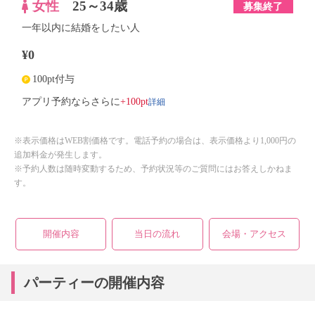
女性
25～34歳
募集終了
一年以内に結婚をしたい人
¥0
100pt付与
詳細
アプリ予約ならさらに
+100pt
※表示価格はWEB割価格です。電話予約の場合は、表示価格より1,000円の
追加料金が発生します。
※予約人数は随時変動するため、予約状況等のご質問にはお答えしかねま
す。
開催内容
当日の流れ
会場・アクセス
パーティーの開催内容