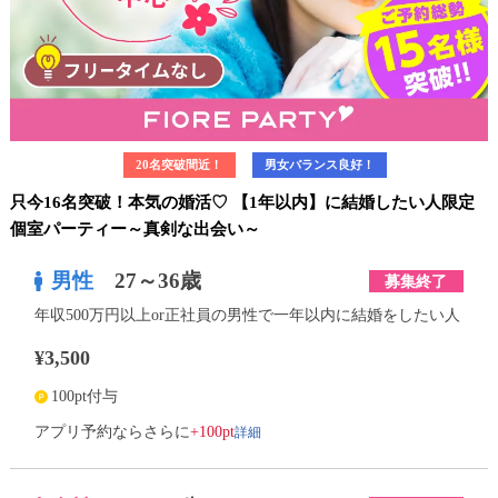
20名突破間近！
男女バランス良好！
只今16名突破！本気の婚活♡ 【1年以内】に結婚したい人限定
個室パーティー～真剣な出会い～
男性
27～36歳
募集終了
年収500万円以上or正社員の男性で一年以内に結婚をしたい人
¥3,500
100pt付与
詳細
アプリ予約ならさらに
+100pt