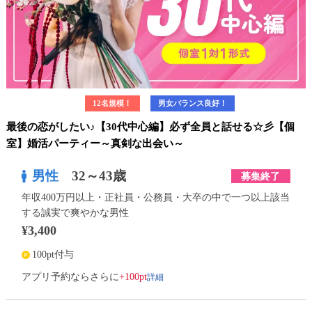
12名規模！
男女バランス良好！
最後の恋がしたい♪【30代中心編】必ず全員と話せる☆彡【個
室】婚活パーティー～真剣な出会い～
男性
32～43歳
募集終了
年収400万円以上・正社員・公務員・大卒の中で一つ以上該当
する誠実で爽やかな男性
¥3,400
100pt付与
詳細
アプリ予約ならさらに
+100pt