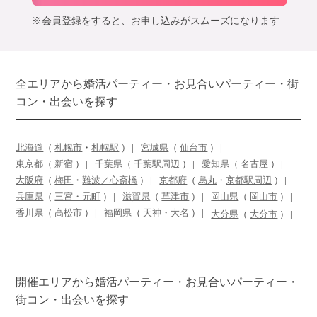
※会員登録をすると、お申し込みがスムーズになります
全エリアから婚活パーティー・お見合いパーティー・街
コン・出会いを探す
北海道
（
札幌市
・
札幌駅
）
宮城県
（
仙台市
）
東京都
（
新宿
）
千葉県
（
千葉駅周辺
）
愛知県
（
名古屋
）
大阪府
（
梅田
・
難波／心斎橋
）
京都府
（
烏丸
・
京都駅周辺
）
兵庫県
（
三宮・元町
）
滋賀県
（
草津市
）
岡山県
（
岡山市
）
香川県
（
高松市
）
福岡県
（
天神・大名
）
大分県
（
大分市
）
開催エリアから婚活パーティー・お見合いパーティー・
街コン・出会いを探す