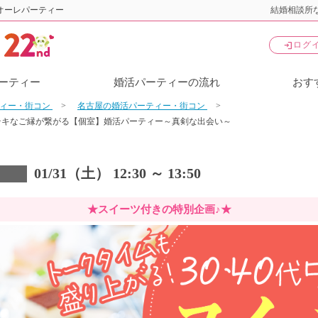
オーレパーティー
結婚相談所な
login
ログ
ーティー
婚活パーティーの流れ
おす
ティー・街コン
名古屋の婚活パーティー・街コン
テキなご縁が繋がる【個室】婚活パーティー～真剣な出会い～
01/31（土） 12:30 ～ 13:50
★スイーツ付きの特別企画♪★