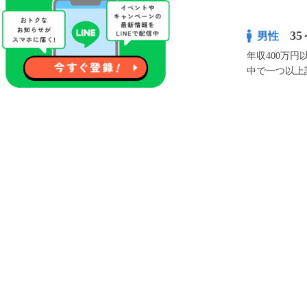
35
男性
年収400万
中で一つ以上
¥4,500
100pt付与
アプリ予約な
※表示