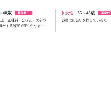
～48歳
35～48歳
女性
募集終了
募集終
円以上・正社員・公務員・大卒の
誠実に出会いを探している方
該当する誠実で爽やかな男性
¥0
100pt付与
詳
アプリ予約ならさらに
+100pt
詳細
らさらに
+100pt
価格はWEB割価格です。電話予約の場合は、表示価格より1,000円の追加料金が発生
※予約人数は随時変動するため、予約状況等のご質問にはお答えしかねます。