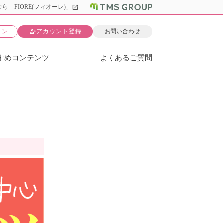
open_in_new
ら「FIORE(フィオーレ)」
person_add
イン
アカウント登録
お問い合わせ
すめコンテンツ
よくあるご質問