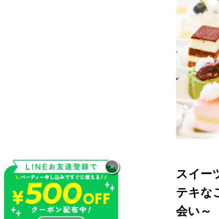
×
スイー
テキな
会い～