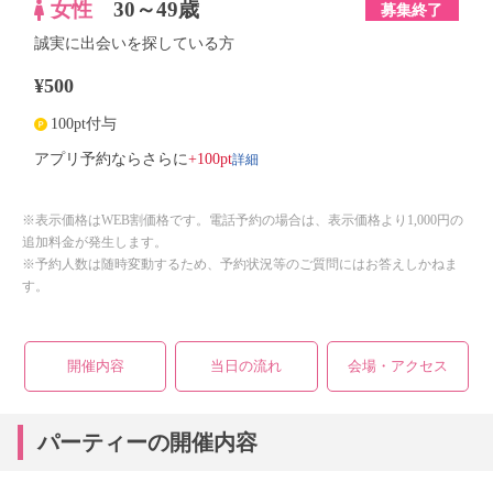
女性
30～49歳
募集終了
誠実に出会いを探している方
¥500
100pt付与
詳細
アプリ予約ならさらに
+100pt
※表示価格はWEB割価格です。電話予約の場合は、表示価格より1,000円の
追加料金が発生します。
※予約人数は随時変動するため、予約状況等のご質問にはお答えしかねま
す。
開催内容
当日の流れ
会場・アクセス
パーティーの開催内容