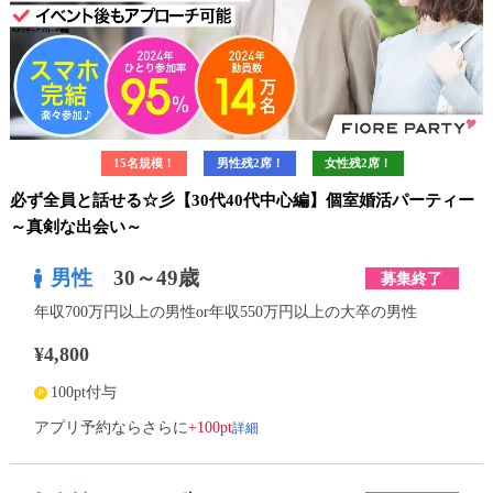
15名規模！
男性残2席！
女性残2席！
必ず全員と話せる☆彡【30代40代中心編】個室婚活パーティー
～真剣な出会い～
男性
30～49歳
募集終了
年収700万円以上の男性or年収550万円以上の大卒の男性
¥4,800
100pt付与
詳細
アプリ予約ならさらに
+100pt